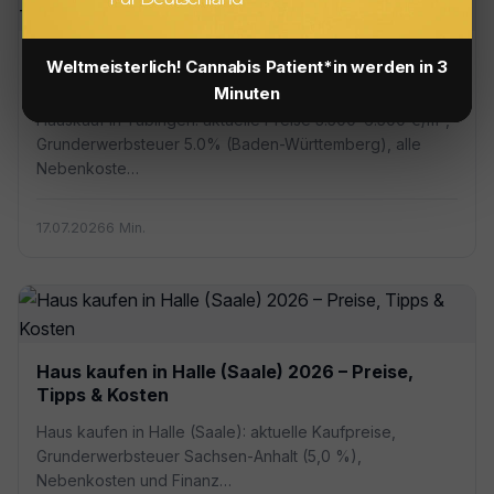
Hauskauf in Tübingen 2026 — Preise,
Weltmeisterlich! Cannabis Patient*in werden in 3
Nebenkosten & Tipps
Minuten
Hauskauf in Tübingen: aktuelle Preise 3.500–6.500 €/m²,
Grunderwerbsteuer 5.0% (Baden-Württemberg), alle
Nebenkoste…
17.07.2026
6 Min.
Haus kaufen in Halle (Saale) 2026 – Preise,
Tipps & Kosten
Haus kaufen in Halle (Saale): aktuelle Kaufpreise,
Grunderwerbsteuer Sachsen-Anhalt (5,0 %),
Nebenkosten und Finanz…