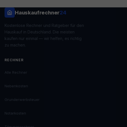
Hauskaufrechner
24
Kostenlose Rechner und Ratgeber für den
Hauskauf in Deutschland. Die meisten
kaufen nur einmal — wir helfen, es richtig
zu machen.
RECHNER
Alle Rechner
Nebenkosten
Grunderwerbsteuer
Notarkosten
Tilgungsrechner