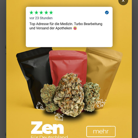
×
Grunderwerbsteuer 3.5% (Bayern), alle Nebenkosten
und Finan…
03.08.2026
6 Min.
Hauskauf in Erlangen 2026 — Preise,
Nebenkosten & Tipps
Hauskauf in Erlangen: aktuelle Preise 3.500–6.000 €/m²,
Grunderwerbsteuer 3.5% (Bayern), alle Nebenkosten
und Finan…
24.07.2026
6 Min.